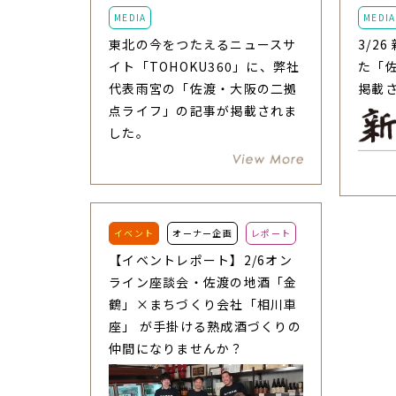
MEDIA
MEDIA
東北の今をつたえるニュースサ
3/2
イト「TOHOKU360」に、弊社
た「
代表雨宮の「佐渡・大阪の二拠
掲載
点ライフ」の記事が掲載されま
した。
イベント
オーナー企画
レポート
【イベントレポート】2/6オン
ライン座談会・佐渡の地酒「金
鶴」×まちづくり会社「相川車
座」 が手掛ける熟成酒づくりの
仲間になりませんか？