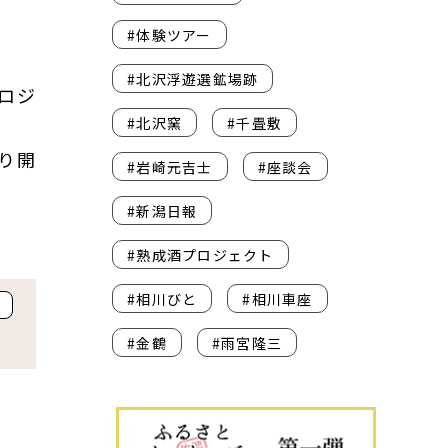
#体験ツアー
#北沢浮遊選鉱場跡
ロジ
#北沢窯
#千畳敷
り開
#岩崎元吉士
#座談会
#新潟日報
#熟成酒プロジェクト
#相川びと
#相川車座
#金鶴
#雨宮隆三