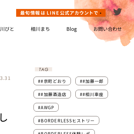
川びと
相川まち
Blog
お問い合わせ
3.31
##京町どおり
##加藤一郎
##加藤酒造店
##相川車座
#AWGP
し
#BORDERLESSヒストリー
#BORDERLESS体験レポ