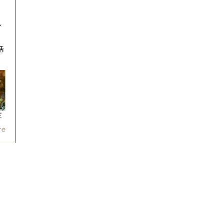
レ
代
活