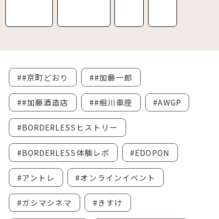
##京町どおり
##加藤一郎
##加藤酒造店
##相川車座
#AWGP
#BORDERLESSヒストリー
#BORDERLESS体験レポ
#EDOPON
#アントレ
#オンラインイベント
#ガシマシネマ
#きすけ