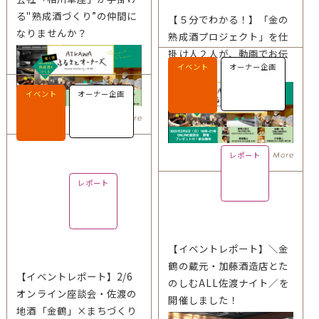
る"熟成酒づくり”の仲間に
【５分でわかる！】「金の
なりませんか？
熟成酒プロジェクト」を仕
掛け人２人が、動画でお伝
イベント
オーナー企画
えします
イベント
オーナー企画
レポート
レポート
【イベントレポート】＼金
鶴の蔵元・加藤酒造店とた
【イベントレポート】2/6
のしむALL佐渡ナイト／を
オンライン座談会・佐渡の
開催しました！
地酒「金鶴」×まちづくり