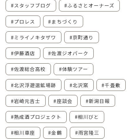
#スタッフブログ
#ふるさとオーナーズ
#プロレス
#まちづくり
#ミライノキタザワ
#京町通り
#伊藤酒店
#佐渡ジオパーク
#佐渡総合高校
#体験ツアー
#北沢浮遊選鉱場跡
#北沢窯
#千畳敷
#岩崎元吉士
#座談会
#新潟日報
#熟成酒プロジェクト
#相川びと
#相川車座
#金鶴
#雨宮隆三