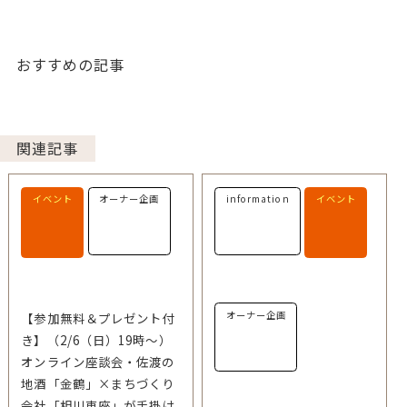
おすすめの記事
関連記事
イベント
オーナー企画
information
イベント
オーナー企画
【参加無料＆プレゼント付
き】（2/6（日）19時～）
オンライン座談会・佐渡の
地酒「金鶴」×まちづくり
会社「相川車座」が手掛け