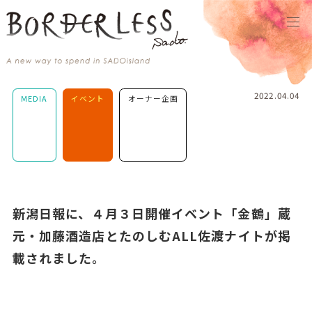
2022.04.04
MEDIA
イベント
オーナー企画
新潟日報に、４月３日開催イベント「金鶴」蔵
元・加藤酒造店とたのしむALL佐渡ナイトが掲
載されました。